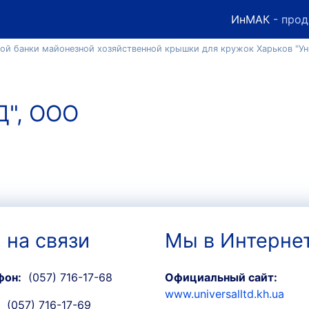
ИнМАК
- прод
ой банки майонезной хозяйственной крышки для кружок Харьков "У
Д", ООО
 на связи
Мы в Интерне
фон:
(057) 716-17-68
Официальный сайт:
www.universalltd.kh.ua
(057) 716-17-69